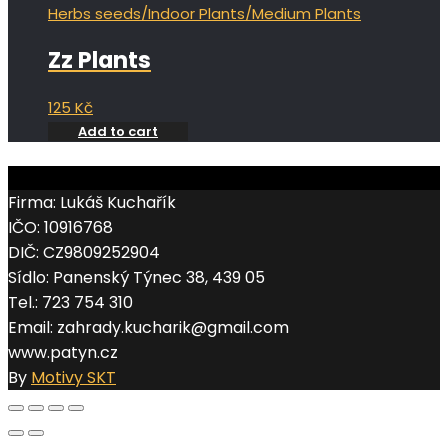
Herbs seeds
/
Indoor Plants
/
Medium Plants
Zz Plants
125
Kč
Add to cart
Firma: Lukáš Kuchařík
IČO: 10916768
DIČ: CZ9809252904
Sídlo: Panenský Týnec 38, 439 05
Tel.: 723 754 310
Email: zahrady.kucharik@gmail.com
www.patyn.cz
By
Motivy SKT