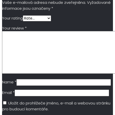
Vaše e-mailová adresa nebude zveřejněna.
Vyžadované
informace jsou označeny
*
Your rating
Your review
*
Name
*
Email
*
Uložit do prohlížeče jméno, e-mail a webovou stránku
pro budoucí komentáře.