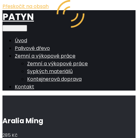
Přeskočit na obsah
PATYN
Main menu
Úvod
Palivové dřevo
Zemní a výkopové práce
Zemní a výkopové práce
Sypkých materiálů
Kontejnerová doprava
Kontakt
Aralia Ming
285
Kč